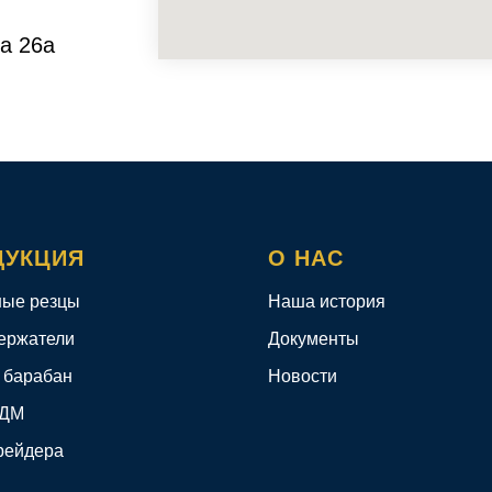
а 26а
ДУКЦИЯ
О НАС
ые резцы
Наша история
ержатели
Документы
 барабан
Новости
КДМ
рейдера