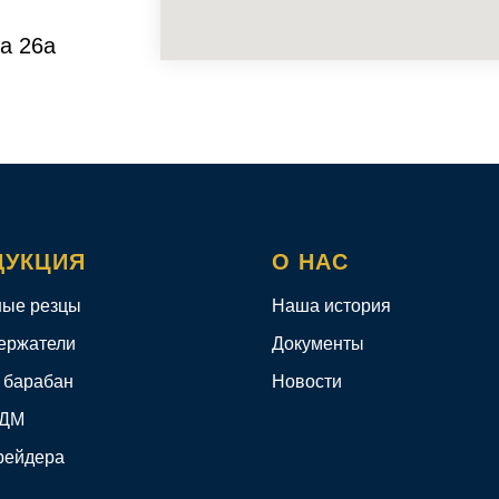
а 26а
ДУКЦИЯ
О НАС
ые резцы
Наша история
ержатели
Документы
 барабан
Новости
КДМ
рейдера