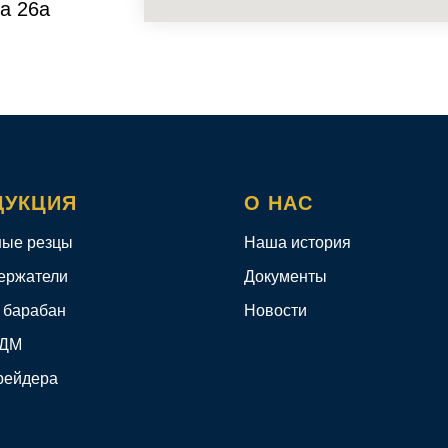
а 26а
ДУКЦИЯ
О НАС
ые резцы
Наша история
ержатели
Документы
 барабан
Новости
КДМ
рейдера